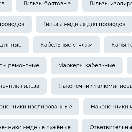
ов
Гильзы болтовые
Гильзы изолир
проводов
Гильзы медные для проводов
шинные
Кабельные стяжки
Капы т
ты ремонтные
Маркеры кабельные
нечник-гильза
Наконечники алюминиевы
онечники изолированные
Наконечники 
нечники медные лужёные
Ответвительн