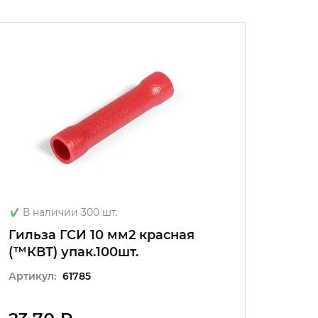
В наличии 300 шт.
В на
Гильза ГСИ 10 мм2 красная
Гильз
(™КВТ) упак.100шт.
жёлта
Артикул:
61785
Артику