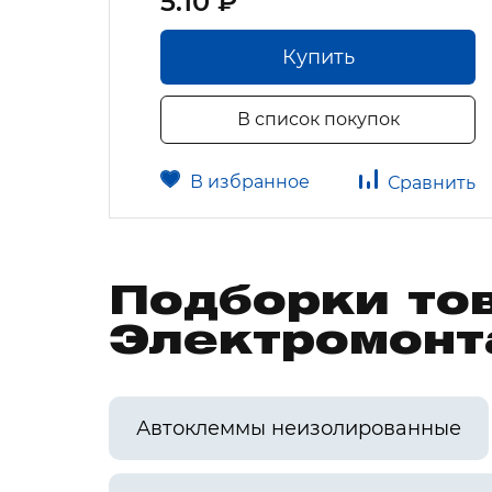
5.10 ₽
Купить
В список покупок
В избранное
авнить
Сравнить
Подборки то
Электромонт
Автоклеммы неизолированные