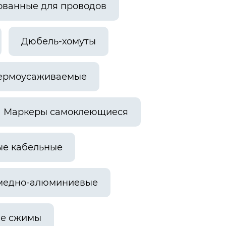
ованные для проводов
Дюбель-хомуты
ермоусаживаемые
Маркеры самоклеющиеся
е кабельные
медно-алюминиевые
ые сжимы