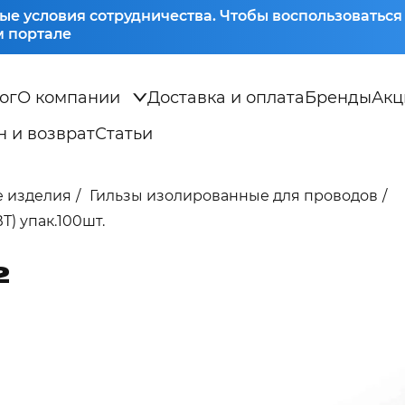
ые условия сотрудничества. Чтобы воспользоватьс
 портале
ог
О компании
Доставка и оплата
Бренды
Акц
 и возврат
Статьи
 изделия
Гильзы изолированные для проводов
Т) упак.100шт.
2