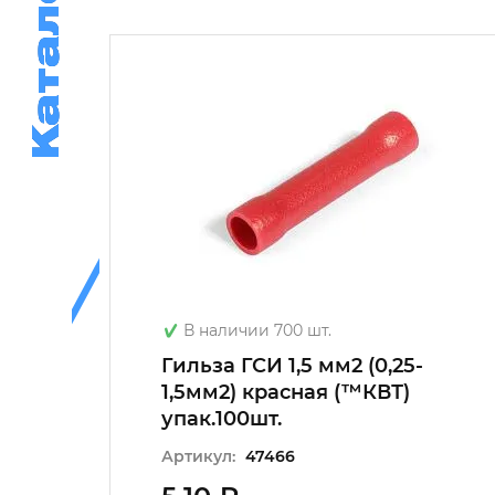
Каталог
Каталог
В наличии 700 шт.
Гильза ГСИ 1,5 мм2 (0,25-
клеем)
1,5мм2) красная (™КВТ)
упак.100шт.
Артикул:
47466