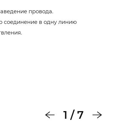
заведение провода.
о соединение в одну линию
твления.
1
/
7