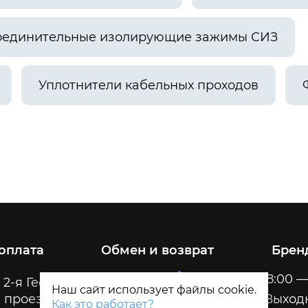
оединительные изолирующие зажимы СИЗ
Уплотнители кабельных проходов
 оплата
Обмен и возврат
Брен
Пн-Пт
8:00 —
 2-я Геологическая, 32
Наш сайт использует файлы cookie.
 проезда
Сб-Вс
Выход
Как это работает?