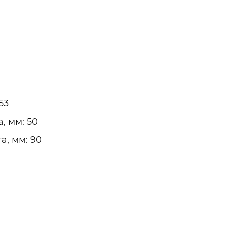
53
 мм: 50
, мм: 90