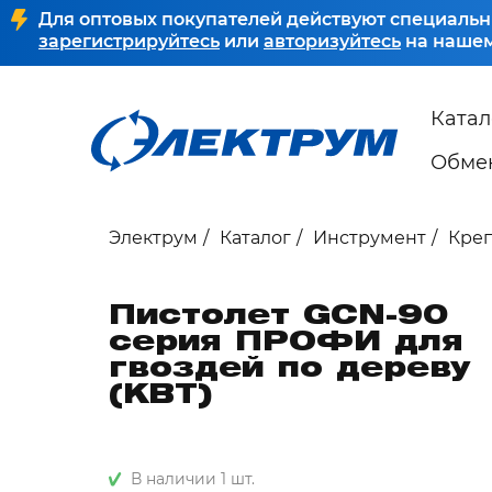
Для оптовых покупателей действуют специальн
зарегистрируйтесь
или
авторизуйтесь
на нашем
Катал
Обмен
Электрум
Каталог
Инструмент
Кре
Пистолет GCN-90
серия ПРОФИ для
гвоздей по дереву
(КВТ)
В наличии 1 шт.