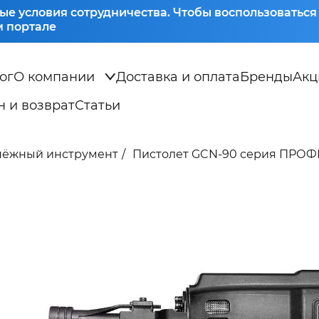
ые условия сотрудничества. Чтобы воспользоватьс
 портале
ог
О компании
Доставка и оплата
Бренды
Акц
 и возврат
Статьи
пёжный инструмент
Пистолет GCN-90 серия ПРОФИ 