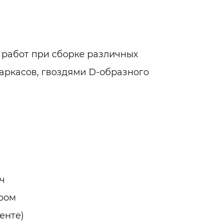
работ при сборке различных
каркасов, гвоздями D-образного
Ач
ером
енте)