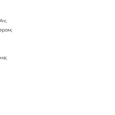
Ач;
ером;
на;