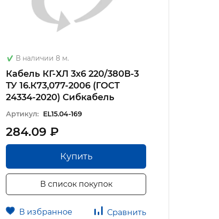
В наличии 8 м.
В на
Кабель КГ-ХЛ 3х6 220/380В-3
Прово
ТУ 16.К73,077-2006 (ГОСТ
16.К73
24334-2020) Сибкабель
Артику
Артикул:
EL15.04-169
284.09 ₽
417.
Купить
В список покупок
В избранное
В 
Сравнить