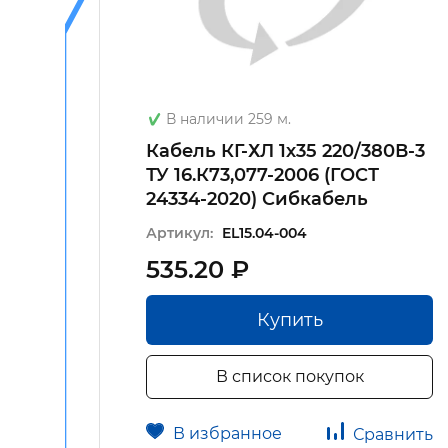
В наличии 259 м.
60В-2
Кабель КГ-ХЛ 1х35 220/380В-3
24334-
ТУ 16.К73,077-2006 (ГОСТ
24334-2020) Сибкабель
Артикул:
EL15.04-004
535.20 ₽
Купить
В список покупок
В избранное
авнить
Сравнить