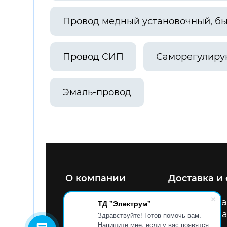
Провод медный установочный, б
Провод СИП
Саморегулиру
Эмаль-провод
О компании
Доставка и
8 800 200 47 34
Улица
ТД "Электрум"
info@tdel.pro
Схема
Здравствуйте! Готов помочь вам.
Напишите мне, если у вас появятся