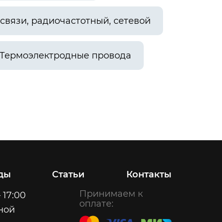
связи, радиочастотный, сетевой
Термоэлектродные провода
ды
Статьи
Контакты
Принимаем к
 17:00
оплате:
ной