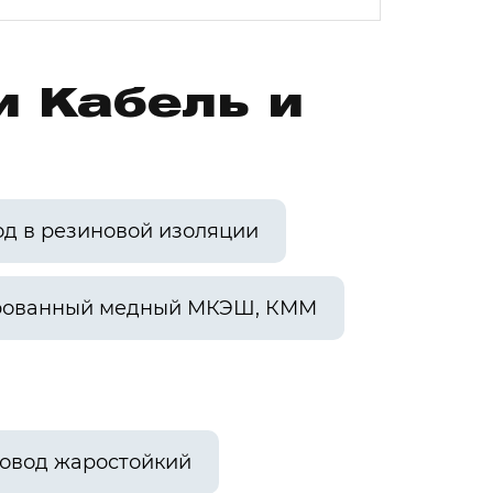
и Кабель и
од в резиновой изоляции
рованный медный МКЭШ, КММ
овод жаростойкий