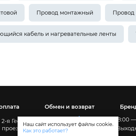
ытовой
Провод монтажный
Провод 
ющийся кабель и нагревательные ленты
 оплата
Обмен и возврат
Брен
Пн-Пт
8:00 —
 2-я Геологическая, 32
Наш сайт использует файлы cookie.
 проезда
Сб-Вс
Выход
Как это работает?