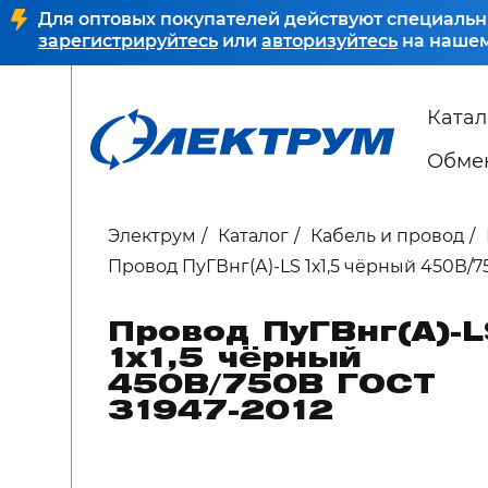
Для оптовых покупателей действуют специальн
зарегистрируйтесь
или
авторизуйтесь
на нашем
Катал
Обмен
Электрум
Каталог
Кабель и провод
Провод ПуГВнг(А)-LS 1х1,5 чёрный 450В/7
Провод ПуГВнг(А)-
1х1,5 чёрный
450В/750В ГОСТ
31947-2012