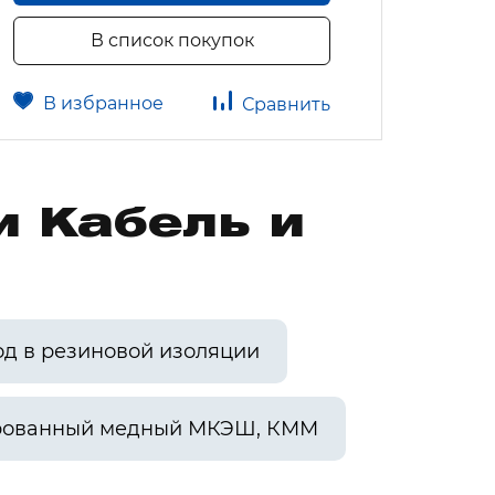
В список покупок
В избранное
В 
Сравнить
и Кабель и
од в резиновой изоляции
рованный медный МКЭШ, КММ