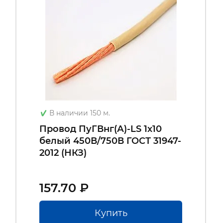
В наличии 150 м.
Провод ПуГВнг(А)-LS 1х10
белый 450В/750В ГОСТ 31947-
2012 (НКЗ)
157.70 ₽
Купить