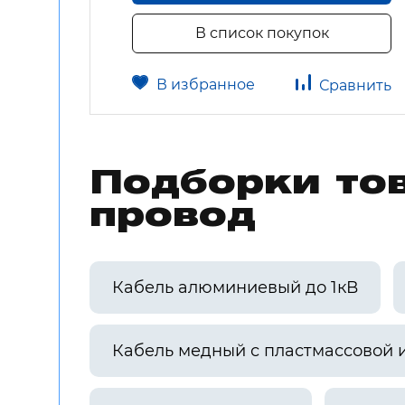
В список покупок
В избранное
авнить
Сравнить
Подборки тов
провод
Кабель алюминиевый до 1кВ
Кабель медный с пластмассовой 