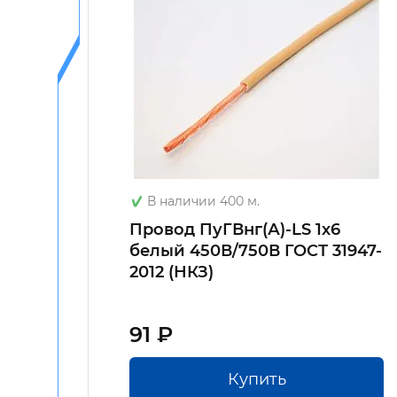
В наличии 400 м.
льно-
Провод ПуГВнг(А)-LS 1х6
белый 450В/750В ГОСТ 31947-
2012 (НКЗ)
91 ₽
Купить