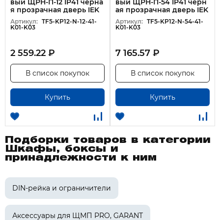
вый ЩРН-П-12 IP41 черна
вый ЩРН-П-54 IP41 черн
я прозрачная дверь IEK
ая прозрачная дверь IEK
Артикул:
TF5-KP12-N-12-41-
Артикул:
TF5-KP12-N-54-41-
K01-K03
K01-K03
2 559.22 ₽
7 165.57 ₽
В список покупок
В список покупок
Купить
Купить
Подборки товаров в категории
Шкафы, боксы и
принадлежности к ним
DIN-рейка и ограничители
Аксессуары для ЩМП PRO, GARANT