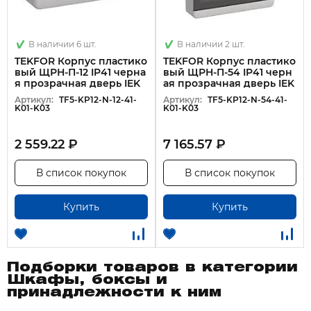
В наличии 6 шт.
В наличии 2 шт.
TEKFOR Корпус пластико
TEKFOR Корпус пластико
вый ЩРН-П-12 IP41 черна
вый ЩРН-П-54 IP41 черн
я прозрачная дверь IEK
ая прозрачная дверь IEK
Артикул:
TF5-KP12-N-12-41-
Артикул:
TF5-KP12-N-54-41-
K01-K03
K01-K03
2 559.22 ₽
7 165.57 ₽
В список покупок
В список покупок
Купить
Купить
Подборки товаров в категории
Шкафы, боксы и
принадлежности к ним