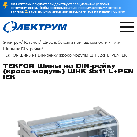
Для оптовых покупателей действуют специальные условия
сотрудничества. Чтобы воспользоваться преимуществами оптовых
закупок
зарегистрируйтесь
или
авторизуйтесь
на нашем портале
Электрум
Каталог
Шкафы, боксы и принадлежности к ним
Шины на DIN-рейки
TEKFOR Шины на DIN-рейку (кросс-модуль) ШНК 2х11 L+PEN IEK
TEKFOR Шины на DIN-рейку
(кросс-модуль) ШНК 2х11 L+PEN
IEK