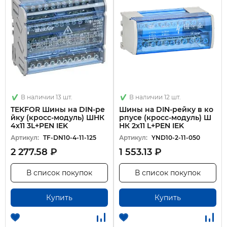
В наличии 13 шт.
В наличии 12 шт.
TEKFOR Шины на DIN-ре
Шины на DIN-рейку в ко
йку (кросс-модуль) ШНК
рпусе (кросс-модуль) Ш
4х11 3L+PEN IEK
НК 2х11 L+PEN IEK
Артикул:
TF-DN10-4-11-125
Артикул:
YND10-2-11-050
2 277.58 ₽
1 553.13 ₽
В список покупок
В список покупок
Купить
Купить