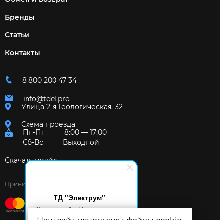
Бренды
Статьи
Контакты
8 800 200 47 34
info@tdel.pro
Улица 2-я Геологическая, 32
Схема проезда
Пн-Пт
8:00 — 17:00
Сб-Вс
Выходной
Скачать прайс
Принимаем к оплате:
ТД "Электрум"
Здравствуйте! Готов помочь
вам. Напишите мне, если у