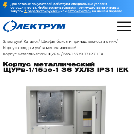
Для оптовых покупателей действуют специальные условия
сотрудничества. Чтобы воспользоваться преимуществами оптовых
закупок
зарегистрируйтесь
или
авторизуйтесь
на нашем портале
Электрум
Каталог
Шкафы, боксы и принадлежности к ним
Корпуса ввода и учёта металлические
Корпус металлический ЩУРв-1/15зо-1 36 УХЛ3 IP31 IEK
Корпус металлический
ЩУРв-1/15зо-1 36 УХЛ3 IP31 IEK