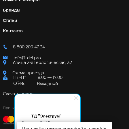
Бренды
Статьи
Контакты
8 800 200 47 34
info@tdel.pro
Улица 2-я Геологическая, 32
Схема проезда
Пн-Пт
8:00 — 17:00
Сб-Вс
Выходной
Скачать прайс
Принимаем к оплате:
ТД "Электрум"
Здравствуйте! Готов помочь
вам. Напишите мне, если у