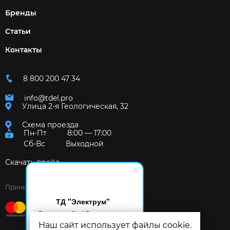
Бренды
Статьи
Контакты
8 800 200 47 34
info@tdel.pro
Улица 2-я Геологическая, 32
Схема проезда
Пн-Пт
8:00 — 17:00
Сб-Вс
Выходной
Скачать прайс
Принимаем к оплате:
ТД "Электрум"
Здравствуйте! Готов помочь
вам. Напишите мне, если у
Наш сайт использует файлы cookie.