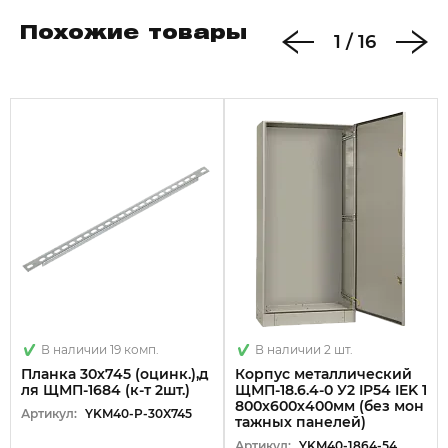
Похожие товары
1
/
16
В наличии 19 комп.
В наличии 2 шт.
Планка 30х745 (оцинк.),д
Корпус металлический
ля ЩМП-1684 (к-т 2шт.)
ЩМП-18.6.4-0 У2 IP54 IEK 1
800х600х400мм (без мон
Артикул:
YKM40-P-30X745
тажных панелей)
Артикул:
YKM40-1864-54