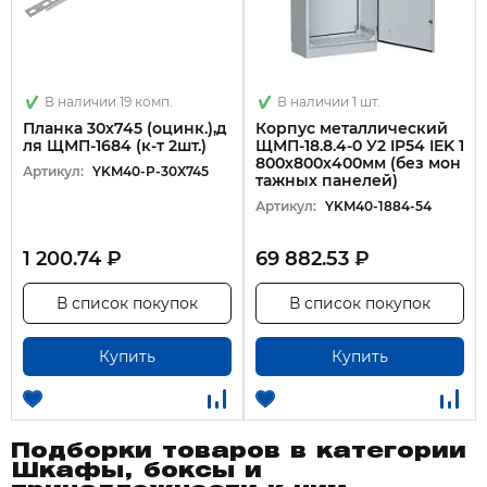
В наличии 19 комп.
В наличии 1 шт.
Планка 30х745 (оцинк.),д
Корпус металлический
ля ЩМП-1684 (к-т 2шт.)
ЩМП-18.8.4-0 У2 IP54 IEK 1
800х800х400мм (без мон
Артикул:
YKM40-P-30X745
тажных панелей)
Артикул:
YKM40-1884-54
1 200.74 ₽
69 882.53 ₽
В список покупок
В список покупок
Купить
Купить
Подборки товаров в категории
Шкафы, боксы и