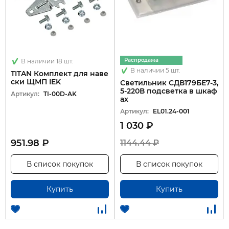
Распродажа
В наличии 18 шт.
В наличии 5 шт.
TITAN Комплект для наве
ски ЩМП IEK
Светильник СДВ179БЕ7-3,
5-220В подсветка в шкаф
Артикул:
TI-00D-AK
ах
Артикул:
EL01.24-001
1 030 ₽
951.98 ₽
1144.44 ₽
В список покупок
В список покупок
Купить
Купить