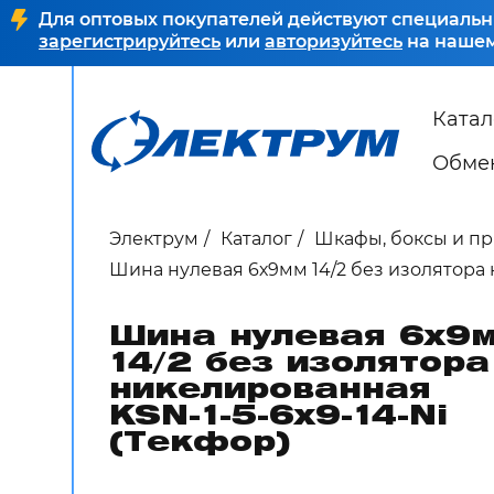
Для оптовых покупателей действуют специальн
зарегистрируйтесь
или
авторизуйтесь
на нашем
Катал
Обмен
Электрум
Каталог
Шкафы, боксы и п
Шина нулевая 6х9мм 14/2 без изолятора 
Шина нулевая 6х9
14/2 без изолятора
никелированная
KSN-1-5-6x9-14-Ni
(Текфор)