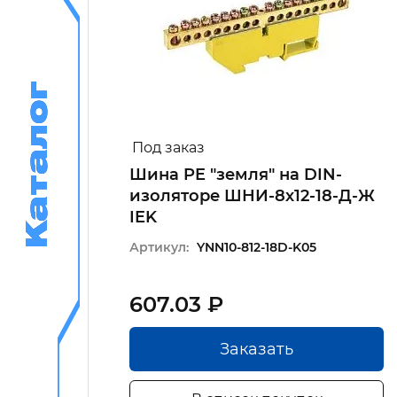
Каталог
Каталог
Под заказ
Шина PE "земля" на DIN-
изоляторе ШНИ-8х12-18-Д-Ж
епеж
IEK
Артикул:
YNN10-812-18D-K05
607.03 ₽
Заказать