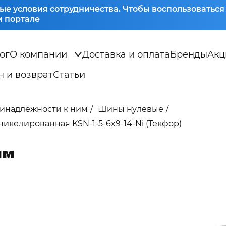
ые условия сотрудничества. Чтобы воспользоватьс
 портале
ог
О компании
Доставка и оплата
Бренды
Акц
 и возврат
Статьи
ринадлежности к ним
Шины нулевые
никелированная KSN-1-5-6x9-14-Ni (Текфор)
мм