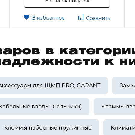
В список покупок
В избранное
Сравнить
варов в категор
надлежности к н
Аксессуары для ЩМП PRO, GARANT
Замк
Кабельные вводы (Сальники)
Клеммы вв
Клеммы наборные пружинные
Климати