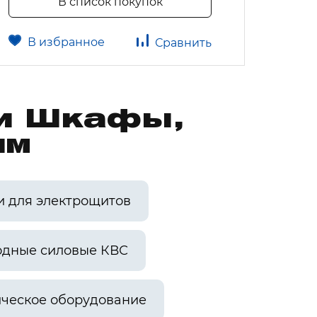
В список покупок
В избранное
В 
Сравнить
ии Шкафы,
им
и для электрощитов
одные силовые КВС
ческое оборудование