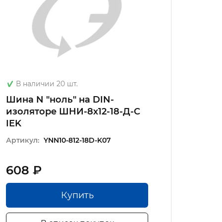
В наличии 20 шт.
В на
Шина N "ноль" на DIN-
Шина 
изоляторе ШНИ-8х12-18-Д-С
ШНИ-
IEK
Артику
Артикул:
YNN10-812-18D-K07
608 ₽
201.
Купить