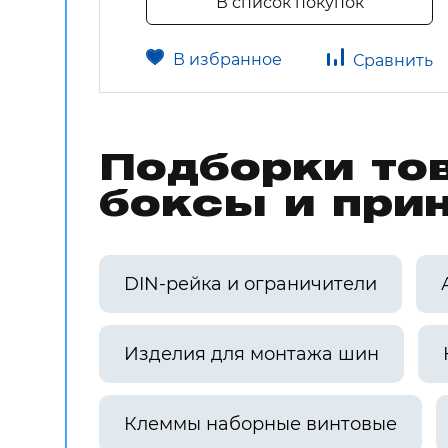
В список покупок
В избранное
авнить
Сравнить
Подборки то
боксы и при
DIN-рейка и ограничители
Изделия для монтажа шин
Клеммы наборные винтовые