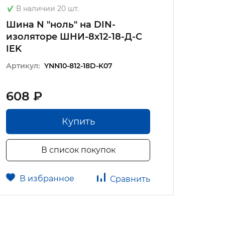
В наличии 20 шт.
В на
Шина N "ноль" на DIN-
Шина 
изоляторе ШНИ-8х12-18-Д-С
ШНИ-
IEK
Артику
Артикул:
YNN10-812-18D-K07
608 ₽
201.
Купить
В список покупок
В избранное
В 
Сравнить