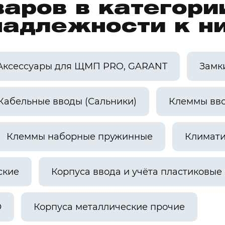
варов в категор
надлежности к н
Аксессуары для ЩМП PRO, GARANT
Замк
Кабельные вводы (Сальники)
Клеммы вв
Клеммы наборные пружинные
Климати
ские
Корпуса ввода и учёта пластиковые
О
Корпуса металлические прочие