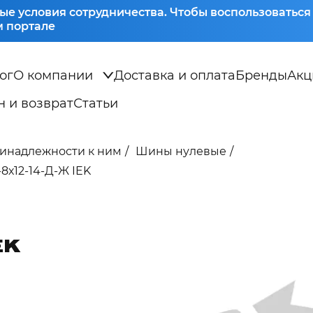
ые условия сотрудничества. Чтобы воспользоватьс
 портале
ог
О компании
Доставка и оплата
Бренды
Акц
 и возврат
Статьи
ринадлежности к ним
Шины нулевые
8х12-14-Д-Ж IEK
EK