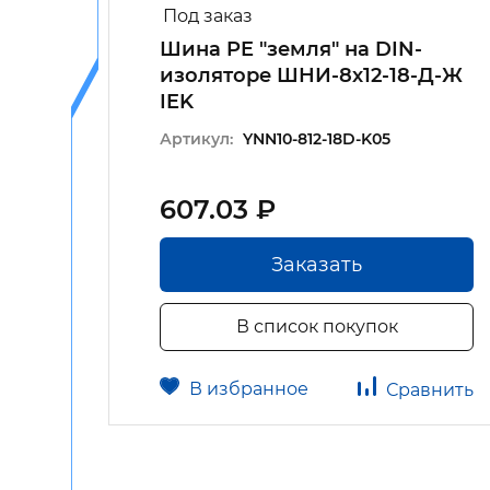
Под заказ
Шина PE "земля" на DIN-
изоляторе ШНИ-8х12-18-Д-Ж
IEK
Артикул:
YNN10-812-18D-K05
607.03 ₽
Заказать
В список покупок
В избранное
авнить
Сравнить