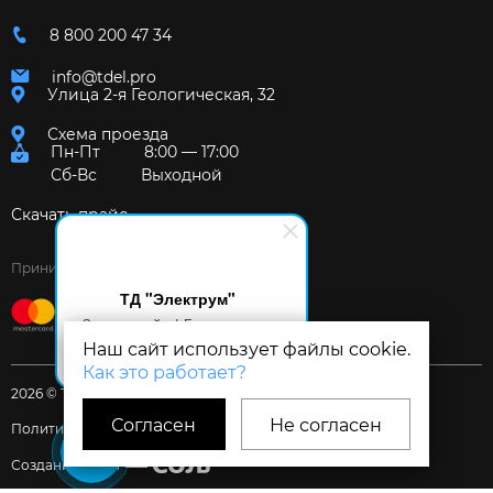
8 800 200 47 34
info@tdel.pro
Улица 2-я Геологическая, 32
Схема проезда
Пн-Пт
8:00 — 17:00
Сб-Вс
Выходной
Скачать прайс
Принимаем к оплате:
ТД "Электрум"
Здравствуйте! Готов помочь
вам. Напишите мне, если у
Наш сайт использует файлы cookie.
вас появятся вопросы.
Как это работает?
2026 © Торговый дом «Электрум»
Согласен
Не согласен
Политика и Согласия
Создание сайта