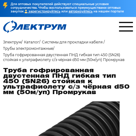
Для оптовых покупателей действуют специальные условия
сотрудничества. Чтобы воспользоваться преимуществами оптовых
закупок
зарегистрируйтесь
или
авторизуйтесь
на нашем портале
Электрум
Каталог
Системы для прокладки кабеля
Трубы электромонтажные
Труба гофрированная двустенная ПНД гибкая тип 450 (SN26)
стойкая к ультрафиолету с/з чёрная d50 мм (50м/уп) Промрукав
Труба гофрированная
двустенная ПНД гибкая тип
450 (SN26) стойкая к
ультрафиолету с/з чёрная d50
мм (50м/уп) Промрукав