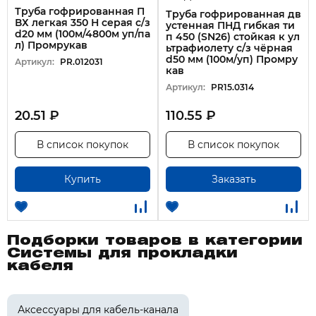
Вес, уп (нетто) 10,34 кг
Труба гофрированная П
Труба гофрированная дв
ВХ легкая 350 Н серая с/з
Объем, шт 0.006 м3
устенная ПНД гибкая ти
d20 мм (100м/4800м уп/па
п 450 (SN26) стойкая к ул
ТН ВЭД 3917390008
л) Промрукав
ьтрафиолету с/з чёрная
d50 мм (100м/уп) Промру
Климатическое исполнение УХЛ1
Артикул:
PR.012031
кав
Минимальная (внутренняя) упаковка Высота,
Артикул:
PR15.0314
м 0,3
20.51 ₽
110.55 ₽
Минимальная (внутренняя) упаковка Длина, м 1
Минимальная (внутренняя) упаковка Ширина,
В список покупок
В список покупок
м 1
Кратность упаковки 50
Купить
Заказать
Безгалогенность Да
Номер цвета RAL 9005
Сопротивление сжатию, Н 450
Подборки товаров в категории
Температура эксплуатации, °C -55...90
Системы для прокладки
Радиус изгиба (статический), мм 400
кабеля
С протяжкой (зондом) Да
Степень защиты (IP) IP55 без использования
Аксессуары для кабель-канала