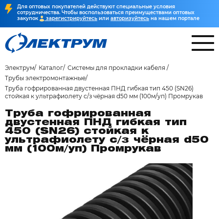
Для оптовых покупателей действуют специальные условия
сотрудничества. Чтобы воспользоваться преимуществами оптовых
закупок
зарегистрируйтесь
или
авторизуйтесь
на нашем портале
Электрум
Каталог
Системы для прокладки кабеля
Трубы электромонтажные
Труба гофрированная двустенная ПНД гибкая тип 450 (SN26)
стойкая к ультрафиолету с/з чёрная d50 мм (100м/уп) Промрукав
Труба гофрированная
двустенная ПНД гибкая тип
450 (SN26) стойкая к
ультрафиолету с/з чёрная d50
мм (100м/уп) Промрукав