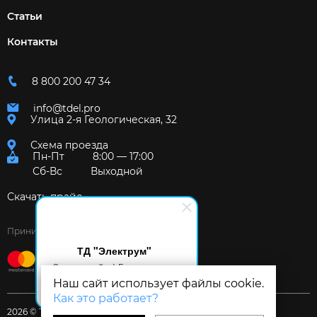
Статьи
Контакты
8 800 200 47 34
info@tdel.pro
Улица 2-я Геологическая, 32
Схема проезда
Пн-Пт
8:00 — 17:00
Сб-Вс
Выходной
Скачать прайс
Принимаем к оплате:
ТД "Электрум"
Здравствуйте! Готов помочь
вам. Напишите мне, если у
Наш сайт использует файлы cookie.
вас появятся вопросы.
Как это работает?
2026 © Торговый дом «Электрум»