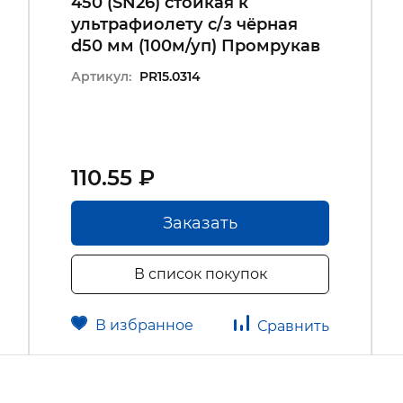
450 (SN26) стойкая к
ультрафиолету с/з чёрная
d50 мм (100м/уп) Промрукав
Артикул:
PR15.0314
110.55 ₽
Заказать
В список покупок
В избранное
Сравнить