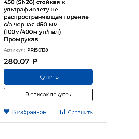
450 (SN26) стойкая к
450 (
ультрафиолету не
ультр
распространяющая горение
d90 м
с/з черная d50 мм
Артику
(100м/400м уп/пал)
Промрукав
Артикул:
PR15.0138
280.07 ₽
222.
Купить
В список покупок
В избранное
В 
Сравнить