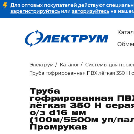
Для оптовых покупателей действуют специальн
зарегистрируйтесь
или
авторизуйтесь
на нашем
Катал
Обмен
Электрум
Каталог
Системы для прок
Труба гофрированная ПВХ лёгкая 350 Н с
Труба
гофрированная ПВ
лёгкая 350 Н сера
с/з d16 мм
(100м/5500м уп/па
Промрукав