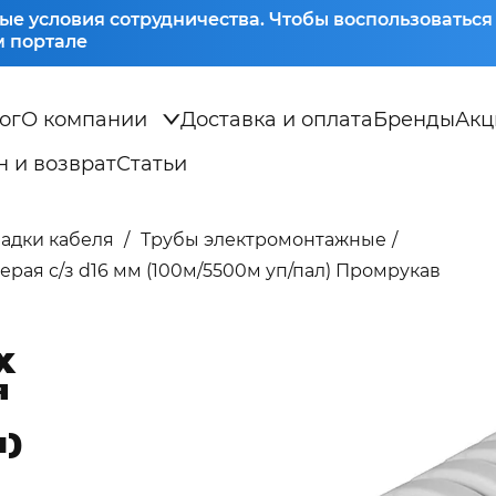
ые условия сотрудничества. Чтобы воспользоватьс
 портале
ог
О компании
Доставка и оплата
Бренды
Акц
 и возврат
Статьи
ладки кабеля
Трубы электромонтажные
ерая с/з d16 мм (100м/5500м уп/пал) Промрукав
Х
я
л)