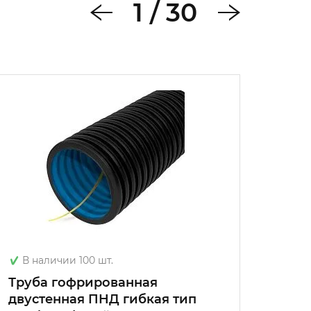
1
/
30
В наличии 100 шт.
В на
Труба гофрированная
Труб
двустенная ПНД гибкая тип
двуст