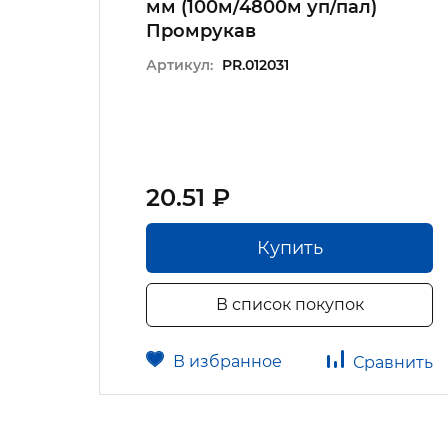
мм (100м/4800м уп/пал)
Промрукав
Артикул:
PR.012031
20.51 ₽
Купить
В список покупок
В избранное
авнить
Сравнить