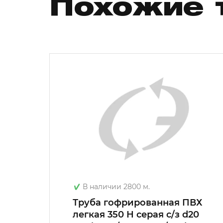
Похожие 
В наличии 2800 м.
 90мм
Труба гофрированная ПВХ
бкая
легкая 350 Н серая с/з d20