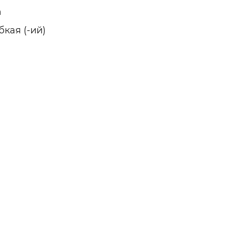
а
кая (-ий)