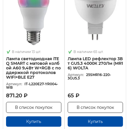
В наличии 13 шт.
В наличии 65 шт.
Лампа светодиодная iTE
Лампа LED рефлектор 3В
Q SMART с матовой колб
т GU5.3 4000К 270Лм (MR1
ой А60 9,4Вт W+RGB с по
6) WOLTA
ддержкой протоколов
Артикул:
25SMR16-220-
WIFI+BLE E27
3GU5.3
Артикул:
IT-L220E27-YR004-
WB
871.20 ₽
65 ₽
В список покупок
В список покупок
Купить
Купить