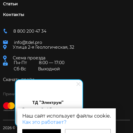
Статьи
Контакты
8 800 200 47 34
info@tdel.pro
Улица 2-я Геологическая, 32
Схема проезда
Пн-Пт
8:00 — 17:00
Сб-Вс
Выходной
Скачать прайс
Принимаем к оплате:
ТД "Электрум"
Здравствуйте! Готов помочь
вам. Напишите мне, если у
Наш сайт использует файлы cookie.
вас появятся вопросы.
Как это работает?
2026 © Торговый дом «Электрум»