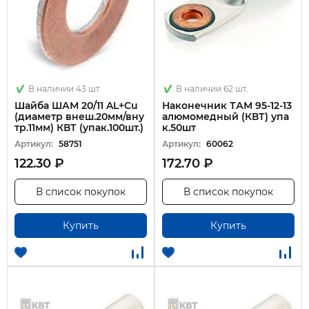
В наличии 43 шт.
В наличии 62 шт.
Шайба ШАМ 20/11 AL+Cu
Наконечник ТАМ 95-12-13
(диаметр внеш.20мм/вну
алюмомедный (КВТ) упа
тр.11мм) КВТ (упак.100шт.)
к.50шт
Артикул:
58751
Артикул:
60062
122.30 ₽
172.70 ₽
В список покупок
В список покупок
Купить
Купить