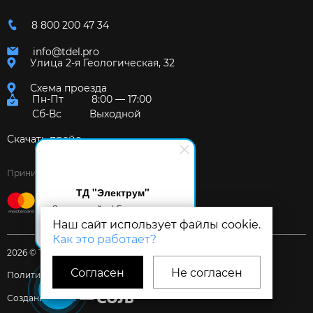
8 800 200 47 34
info@tdel.pro
Улица 2-я Геологическая, 32
Схема проезда
Пн-Пт
8:00 — 17:00
Сб-Вс
Выходной
Скачать прайс
Принимаем к оплате:
ТД "Электрум"
Здравствуйте! Готов помочь
вам. Напишите мне, если у
Наш сайт использует файлы cookie.
вас появятся вопросы.
Как это работает?
2026 © Торговый дом «Электрум»
Согласен
Не согласен
Политика и Согласия
Создание сайта