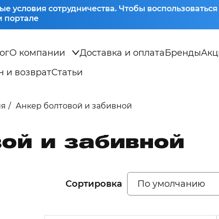
ые условия сотрудничества. Чтобы воспользоватьс
 портале
ог
О компании
Доставка и оплата
Бренды
Акц
 и возврат
Статьи
ия
Анкер болтовой и забивной
ой и забивной
Сортировка
По умолчанию