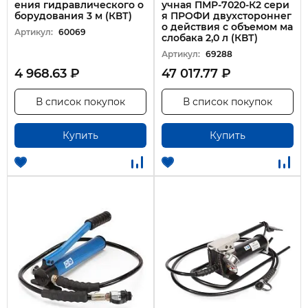
ения гидравлического о
учная ПМР-7020-К2 сери
борудования 3 м (КВТ)
я ПРОФИ двухстороннег
о действия с объемом ма
Артикул:
60069
слобака 2,0 л (КВТ)
Артикул:
69288
4 968.63 ₽
47 017.77 ₽
В список покупок
В список покупок
Купить
Купить