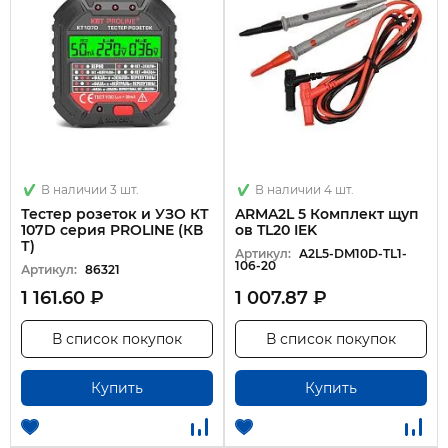
В наличии 3 шт.
В наличии 4 шт.
Тестер розеток и УЗО КТ
ARMA2L 5 Комплект щуп
107D серия PROLINE (КВ
ов TL20 IEK
Т)
Артикул:
A2L5-DM10D-TL1-
106-20
Артикул:
86321
1 161.60 ₽
1 007.87 ₽
В список покупок
В список покупок
Купить
Купить