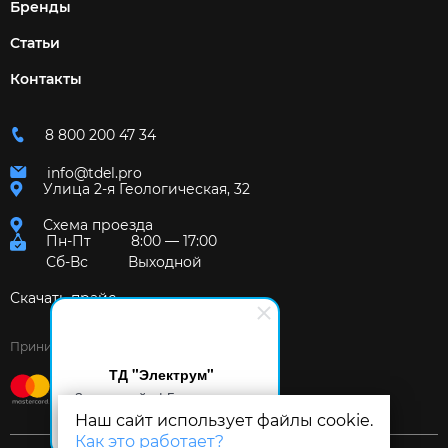
Бренды
Статьи
Контакты
8 800 200 47 34
info@tdel.pro
Улица 2-я Геологическая, 32
Схема проезда
Пн-Пт
8:00 — 17:00
Сб-Вс
Выходной
Скачать прайс
Принимаем к оплате:
ТД "Электрум"
Здравствуйте! Готов помочь
вам. Напишите мне, если у
Наш сайт использует файлы cookie.
вас появятся вопросы.
Как это работает?