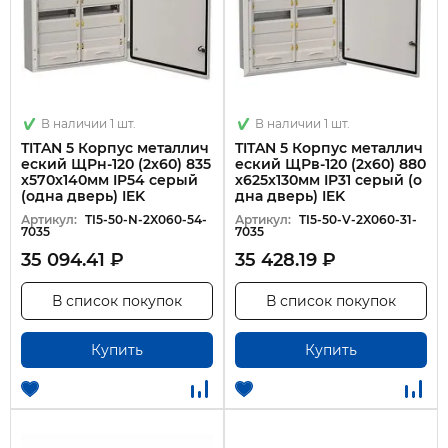
В наличии 1 шт.
В наличии 1 шт.
TITAN 5 Корпус металлич
TITAN 5 Корпус металлич
еский ЩРн-120 (2х60) 835
еский ЩРв-120 (2х60) 880
х570х140мм IP54 серый
х625х130мм IP31 серый (о
(одна дверь) IEK
дна дверь) IEK
Артикул:
TI5-50-N-2X060-54-
Артикул:
TI5-50-V-2X060-31-
7035
7035
35 094.41 ₽
35 428.19 ₽
В список покупок
В список покупок
Купить
Купить