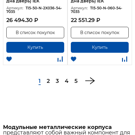
дна дверь) IEK
дна дверь) IEK
Артикул:
TI5-50-N-2X036-54-
Артикул:
TI5-50-N-060-54-
7035
7035
26 494.30 ₽
22 551.29 ₽
В список покупок
В список покупок
Купить
Купить
1
2
3
4
5
Модульные металлические корпуса
представляют собой важный компонент для