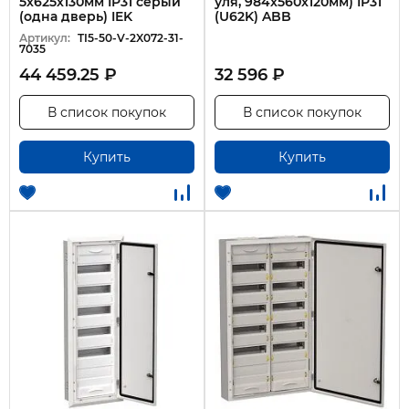
5х625х130мм IP31 серый
уля, 984х560х120мм) IP31
(одна дверь) IEK
(U62K) ABB
Артикул:
TI5-50-V-2X072-31-
7035
44 459.25 ₽
32 596 ₽
В список покупок
В список покупок
Купить
Купить