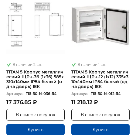
В наличии 2 шт.
В наличии 1 шт.
TITAN 5 Корпус металлич
TITAN 5 Корпус металлич
еский ЩРн-36 (1х36) 585х
еский ЩРн-12 (1х12) 335х3
310х140мм IP54 белый (о
10х140мм IP54 белый (од
дна дверь) IEK
на дверь) IEK
Артикул:
TI5-50-N-036-54
Артикул:
TI5-50-N-012-54
17 376.85 ₽
11 218.12 ₽
В список покупок
В список покупок
Купить
Купить