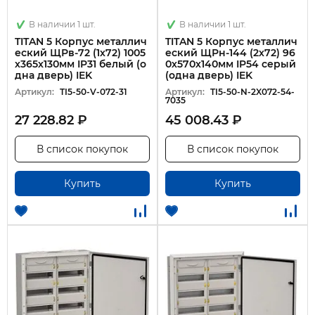
В наличии 1 шт.
В наличии 1 шт.
TITAN 5 Корпус металлич
TITAN 5 Корпус металлич
еский ЩРв-72 (1х72) 1005
еский ЩРн-144 (2х72) 96
х365х130мм IP31 белый (о
0х570х140мм IP54 серый
дна дверь) IEK
(одна дверь) IEK
Артикул:
TI5-50-V-072-31
Артикул:
TI5-50-N-2X072-54-
7035
27 228.82 ₽
45 008.43 ₽
В список покупок
В список покупок
Купить
Купить