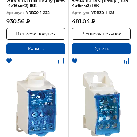
2/100А на DIN-рейку (1х95
5/50А на DIN-рейку (1х35-
-4х16мм2) IEK
4х6мм2) IEK
Артикул:
YRB30-1-232
Артикул:
YRB30-1-125
930.56 ₽
481.04 ₽
В список покупок
В список покупок
Купить
Купить