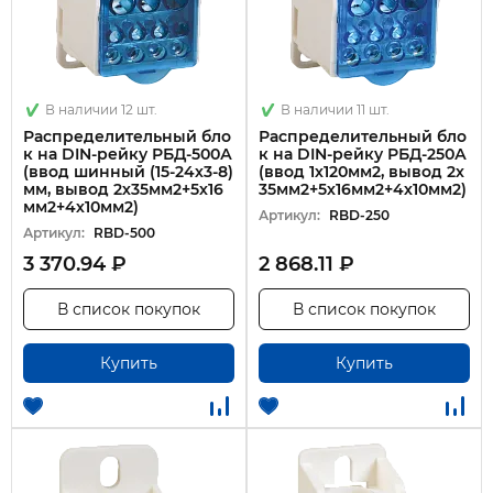
В наличии 12 шт.
В наличии 11 шт.
Распределительный бло
Распределительный бло
к на DIN-рейку РБД-500А
к на DIN-рейку РБД-250А
(ввод шинный (15-24х3-8)
(ввод 1х120мм2, вывод 2х
мм, вывод 2х35мм2+5х16
35мм2+5х16мм2+4х10мм2)
мм2+4х10мм2)
Артикул:
RBD-250
Артикул:
RBD-500
3 370.94 ₽
2 868.11 ₽
В список покупок
В список покупок
Купить
Купить