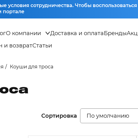
ые условия сотрудничества. Чтобы воспользоватьс
 портале
ог
О компании
Доставка и оплата
Бренды
Акц
 и возврат
Статьи
ия
Коуши для троса
роса
Сортировка
По умолчанию