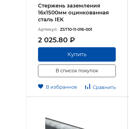
Стержень заземления
16х1500мм оцинкованная
сталь IEK
Артикул:
ZST10-11-016-001
2 025.80 ₽
Купить
В список покупок
В избранное
Сравнить