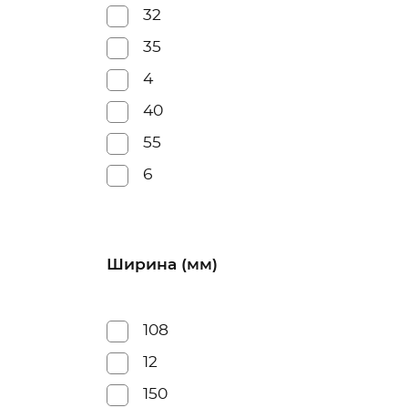
32
35
4
40
55
6
Ширина (мм)
108
12
150