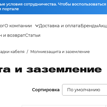
ые условия сотрудничества. Чтобы воспользоватьс
 портале
ог
О компании
Доставка и оплата
Бренды
Акц
 и возврат
Статьи
ладки кабеля
Молниезащита и заземление
а и заземление
Сортировка
По умолчанию