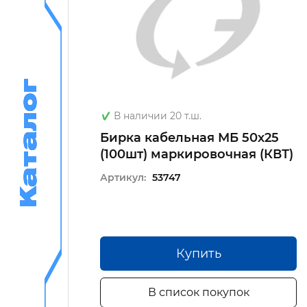
Каталог
Каталог
В наличии 20 т.ш.
до
Бирка кабельная МБ 50х25
.100
(100шт) маркировочная (КВТ)
Артикул:
53747
Купить
В список покупок