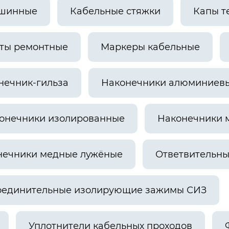
шинные
Кабельные стяжки
Капы т
ты ремонтные
Маркеры кабельные
нечник-гильза
Наконечники алюминиевы
онечники изолированные
Наконечники 
нечники медные лужёные
Ответвительн
оединительные изолирующие зажимы СИЗ
Уплотнители кабельных проходов