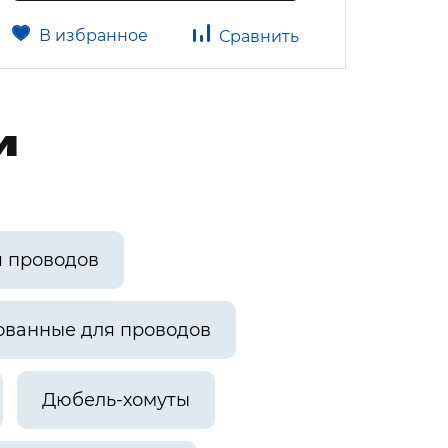
В избранное
В 
Сравнить
и
я проводов
ованные для проводов
Дюбель-хомуты