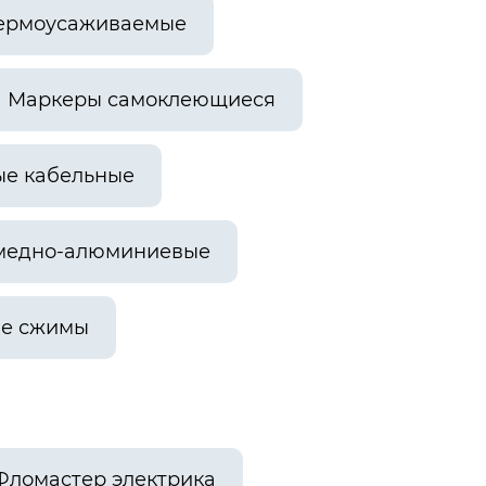
ермоусаживаемые
Маркеры самоклеющиеся
е кабельные
медно-алюминиевые
ые сжимы
Фломастер электрика