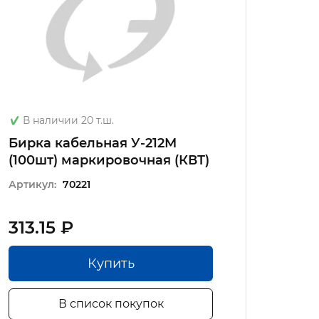
В наличии 20 т.ш.
В на
Бирка кабельная У-212М
Бирка
(100шт) маркировочная (КВТ)
(упак.
Артикул:
70221
Артику
313.15 ₽
322.
Купить
В список покупок