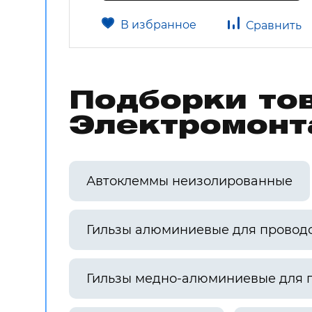
В избранное
авнить
Сравнить
Подборки то
Электромонт
Автоклеммы неизолированные
Гильзы алюминиевые для провод
Гильзы медно-алюминиевые для 