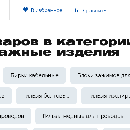
В избранное
Сравнить
варов в категори
ажные изделия
Бирки кабельные
Блоки зажимов дл
ов
Гильзы болтовые
Гильзы изолир
проводов
Гильзы медные для проводов