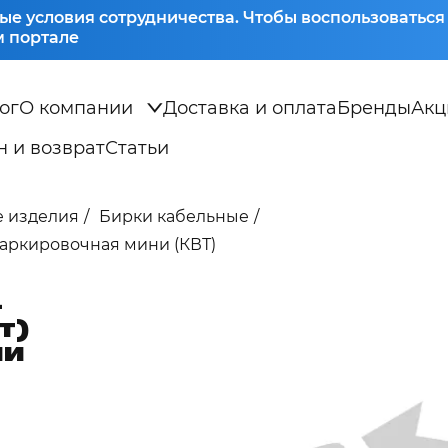
ые условия сотрудничества. Чтобы воспользоватьс
 портале
ог
О компании
Доставка и оплата
Бренды
Акц
 и возврат
Статьи
 изделия
Бирки кабельные
маркировочная мини (КВТ)
-
т)
ни