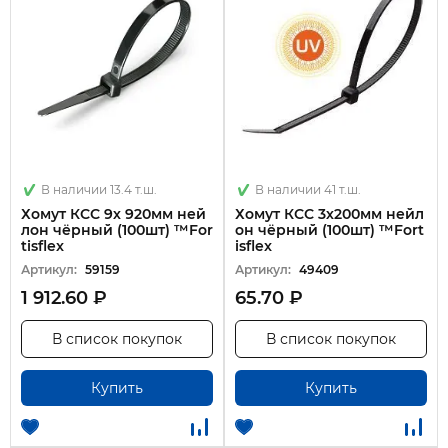
В наличии 13.4 т.ш.
В наличии 41 т.ш.
Хомут КСС 9х 920мм ней
Хомут КСС 3х200мм нейл
лон чёрный (100шт) ™For
он чёрный (100шт) ™Fort
tisflex
isflex
Артикул:
59159
Артикул:
49409
1 912.60 ₽
65.70 ₽
В список покупок
В список покупок
Купить
Купить