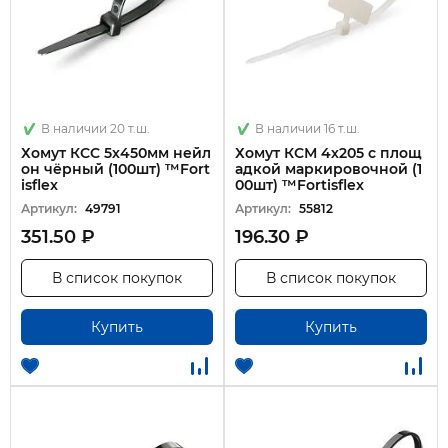
В наличии 20 т.ш.
В наличии 16 т.ш.
Хомут КСС 5х450мм нейл
Хомут КСМ 4х205 с площ
он чёрный (100шт) ™Fort
адкой маркировочной (1
isflex
00шт) ™Fortisflex
Артикул:
49791
Артикул:
55812
351.50 ₽
196.30 ₽
В список покупок
В список покупок
Купить
Купить