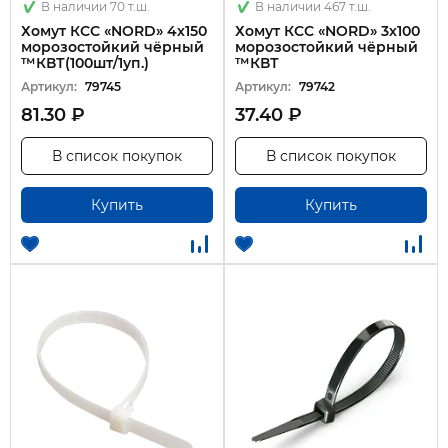
В наличии 70 т.ш.
В наличии 467 т.ш.
Хомут КСС «NORD» 4х150
Хомут КСС «NORD» 3х100
морозостойкий чёрный
морозостойкий чёрный
™КВТ(100шт/1уп.)
™КВТ
Артикул:
79745
Артикул:
79742
81.30 ₽
37.40 ₽
В список покупок
В список покупок
Купить
Купить