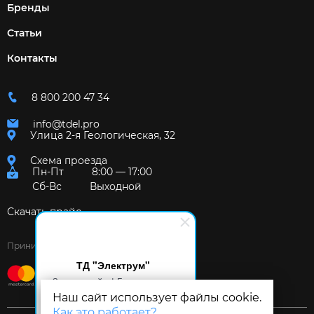
Бренды
Статьи
Контакты
8 800 200 47 34
info@tdel.pro
Улица 2-я Геологическая, 32
Схема проезда
Пн-Пт
8:00 — 17:00
Сб-Вс
Выходной
Скачать прайс
Принимаем к оплате:
ТД "Электрум"
Здравствуйте! Готов помочь
вам. Напишите мне, если у
Наш сайт использует файлы cookie.
вас появятся вопросы.
Как это работает?