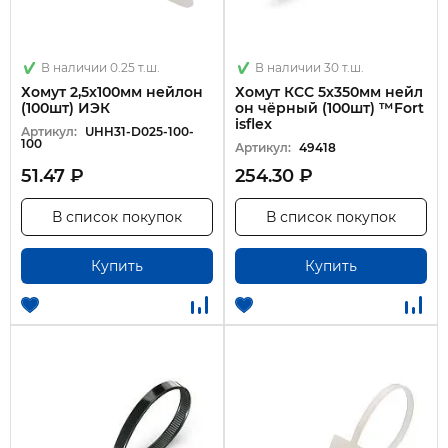
В наличии 0.25 т.ш.
В наличии 30 т.ш.
Хомут 2,5х100мм нейлон
Хомут КСС 5х350мм нейл
(100шт) ИЭК
он чёрный (100шт) ™Fort
isflex
Артикул:
UHH31-D025-100-
100
Артикул:
49418
51.47 ₽
254.30 ₽
В список покупок
В список покупок
Купить
Купить