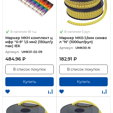
В наличии 18 т.ш.
В наличии 5 рул.
Маркер МКН комплект ц
Маркер МК0-1,5мм симво
ифр "0-9" 1,5 мм2 (150шт/у
л "N" (1000шт/рул)
пак) IEK
Артикул:
UMK00-N
Артикул:
UMK01-02-09
484.96 ₽
182.91 ₽
В список покупок
В список покупок
Купить
Купить