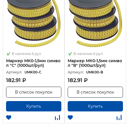
В наличии 6 рул.
В наличии 6 рул.
Маркер МК0-1,5мм симво
Маркер МК0-1,5мм симво
л "С" (1000шт/рул)
л "В" (1000шт/рул)
Артикул:
UMK00-C
Артикул:
UMK00-B
182.91 ₽
182.91 ₽
В список покупок
В список покупок
Купить
Купить