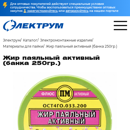
Для оптовых покупателей действуют специальные условия
сотрудничества. Чтобы воспользоваться преимуществами оптовых
закупок
зарегистрируйтесь
или
авторизуйтесь
на нашем портале
Электрум
Каталог
Электромонтажные изделия
Материалы для пайки
Жир паяльный активный (банка 250гр.)
Жир паяльный активный
(банка 250гр.)