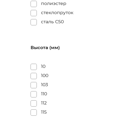
полиэстер
стеклопруток
сталь С50
Высота (мм)
10
100
103
110
112
115