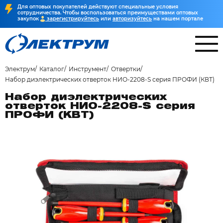
Для оптовых покупателей действуют специальные условия
сотрудничества. Чтобы воспользоваться преимуществами оптовых
закупок
зарегистрируйтесь
или
авторизуйтесь
на нашем портале
Электрум
Каталог
Инструмент
Отвертки
Набор диэлектрических отверток НИО-2208-S серия ПРОФИ (КВТ)
Набор диэлектрических
отверток НИО-2208-S серия
ПРОФИ (КВТ)