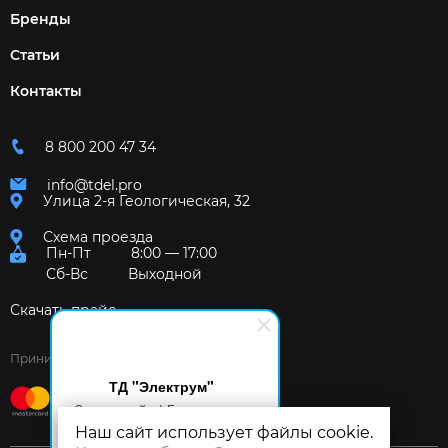
Бренды
Статьи
Контакты
8 800 200 47 34
info@tdel.pro
Улица 2-я Геологическая, 32
Схема проезда
Пн-Пт
8:00 — 17:00
Сб-Вс
Выходной
Скачать прайс
Принимаем к оплате:
ТД "Электрум"
Здравствуйте! Готов помочь
вам. Напишите мне, если у
Наш сайт использует файлы cookie.
вас появятся вопросы.