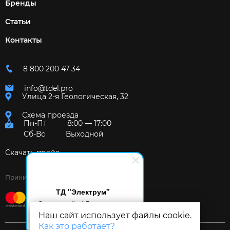
Бренды
Статьи
Контакты
8 800 200 47 34
info@tdel.pro
Улица 2-я Геологическая, 32
Схема проезда
Пн-Пт
8:00 — 17:00
Сб-Вс
Выходной
Скачать прайс
Принимаем к оплате:
ТД "Электрум"
Здравствуйте! Готов помочь
вам. Напишите мне, если у
Наш сайт использует файлы cookie.
вас появятся вопросы.
Как это работает?