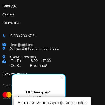
Бренды
Статьи
Контакты
8 800 200 47 34
info@tdel.pro
Улица 2-я Геологическая, 32
Схема проезда
Пн-Пт
8:00 — 17:00
Сб-Вс
Выходной
Скачать прайс
Принимаем к оплате:
ТД "Электрум"
Здравствуйте! Готов помочь
вам. Напишите мне, если у
Наш сайт использует файлы cookie.