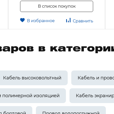
В список покупок
В избранное
Сравнить
аров в категори
Кабель высоковольтный
Кабель и пров
и полимерной изоляцией
Кабель экрани
д бортовой
Провод водопогружной