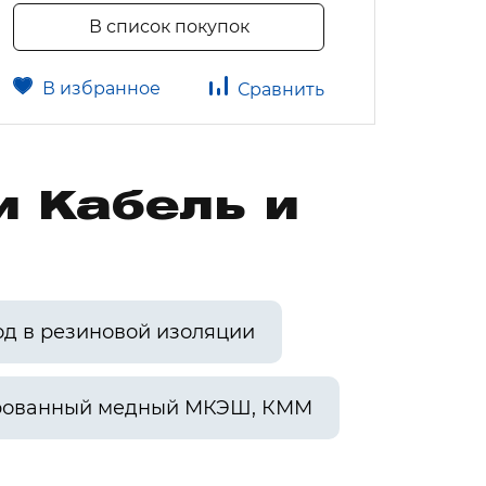
В список покупок
В избранное
В 
Сравнить
и Кабель и
од в резиновой изоляции
рованный медный МКЭШ, КММ