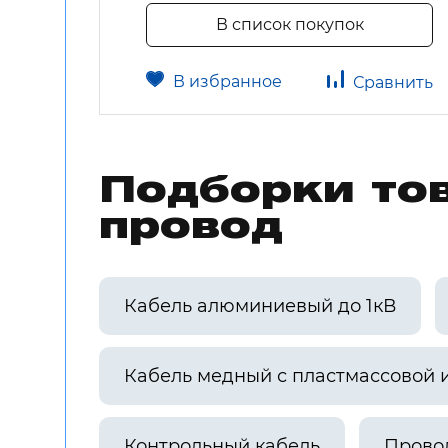
В список покупок
В избранное
авнить
Сравнить
Подборки тов
провод
Кабель алюминиевый до 1кВ
Кабель медный с пластмассовой 
Контрольный кабель
Прово