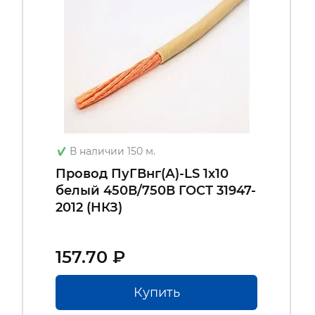
В наличии 150 м.
Провод ПуГВнг(А)-LS 1х10
белый 450В/750В ГОСТ 31947-
2012 (НКЗ)
157.70 ₽
Купить