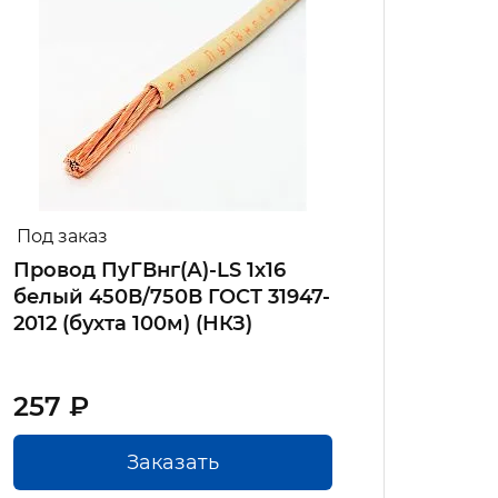
Под заказ
В на
Провод ПуГВнг(А)-LS 1х16
Прово
белый 450В/750В ГОСТ 31947-
жёлт
2012 (бухта 100м) (НКЗ)
ГОСТ 
257 ₽
157.
Заказать