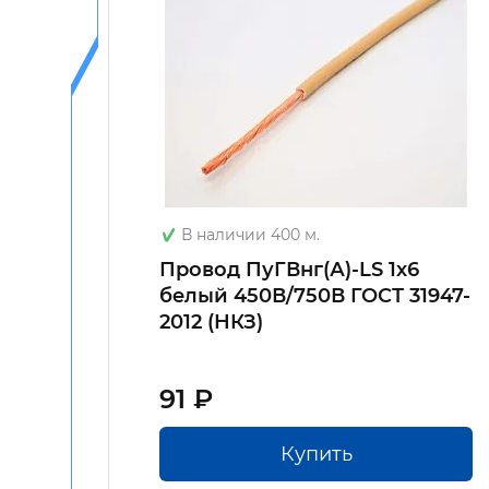
В наличии 400 м.
льно-
Провод ПуГВнг(А)-LS 1х6
белый 450В/750В ГОСТ 31947-
2012 (НКЗ)
91 ₽
Купить