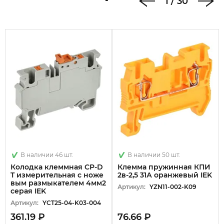
1
/
30
В наличии 46 шт.
В наличии 50 шт.
Колодка клеммная CP-D
Клемма пружинная КПИ
T измерительная с ноже
2в-2,5 31А оранжевый IEK
вым размыкателем 4мм2
Артикул:
YZN11-002-K09
серая IEK
Артикул:
YCT25-04-K03-004
361.19 ₽
76.66 ₽