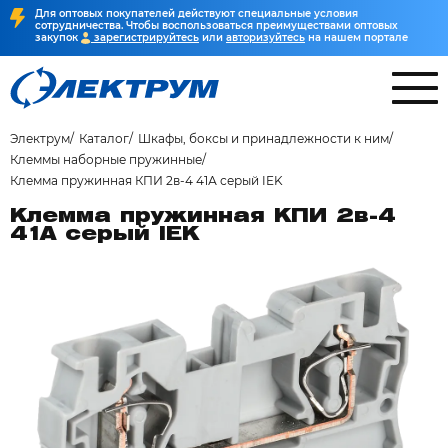
Для оптовых покупателей действуют специальные условия
сотрудничества. Чтобы воспользоваться преимуществами оптовых
закупок
зарегистрируйтесь
или
авторизуйтесь
на нашем портале
Электрум
Каталог
Шкафы, боксы и принадлежности к ним
Клеммы наборные пружинные
Клемма пружинная КПИ 2в-4 41А серый IEK
Клемма пружинная КПИ 2в-4
41А серый IEK