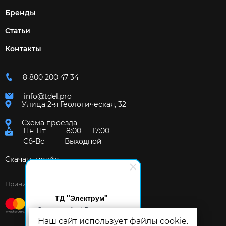
Бренды
Статьи
Контакты
8 800 200 47 34
info@tdel.pro
Улица 2-я Геологическая, 32
Схема проезда
Пн-Пт
8:00 — 17:00
Сб-Вс
Выходной
Скачать прайс
Принимаем к оплате:
ТД "Электрум"
Здравствуйте! Готов помочь
вам. Напишите мне, если у
Наш сайт использует файлы cookie.