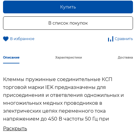
Купить
В список покупок
В избранное
Сравнить
Описание
Характеристики
Доставка
Клеммы пружинные соединительные КСП
торговой марки IEK предназначены для
присоединения и ответвления одножильных и
многожильных медных проводников в
электрических цепях переменного тока
напряжением до 450 В частоты 50 Гц при
температуре окружающего воздуха от минус 60
Раскрыть
до плюс 40˚ С.