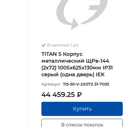
В наличии 1 шт.
TITAN 5 Корпус
металлический ЩРв-144
53)
(2х72) 1005х625х130мм IP31
серый (одна дверь) IEK
Артикул:
TI5-50-V-2X072-31-7035
44 459.25 ₽
Купить
В список покупок