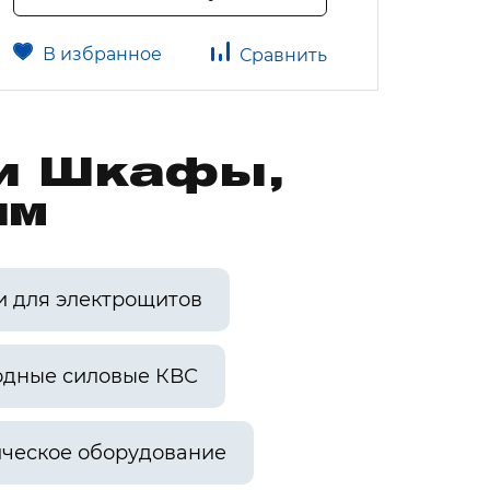
В избранное
В 
Сравнить
ии Шкафы,
им
и для электрощитов
одные силовые КВС
ческое оборудование