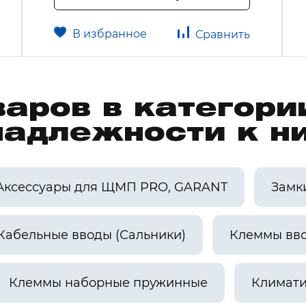
В избранное
Сравнить
варов в категор
надлежности к н
Аксессуары для ЩМП PRO, GARANT
Замк
Кабельные вводы (Сальники)
Клеммы вв
Клеммы наборные пружинные
Климати