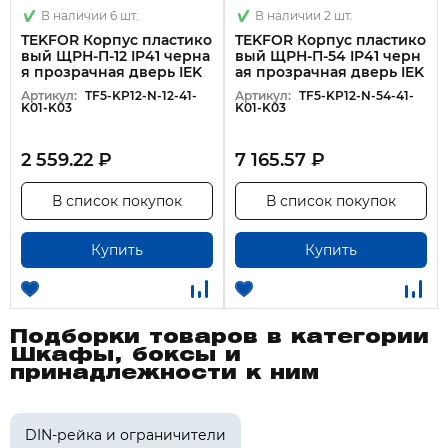
В наличии 6 шт.
В наличии 2 шт.
TEKFOR Корпус пластико
TEKFOR Корпус пластико
вый ЩРН-П-12 IP41 черна
вый ЩРН-П-54 IP41 черн
я прозрачная дверь IEK
ая прозрачная дверь IEK
Артикул:
TF5-KP12-N-12-41-
Артикул:
TF5-KP12-N-54-41-
K01-K03
K01-K03
2 559.22 ₽
7 165.57 ₽
В список покупок
В список покупок
Купить
Купить
Подборки товаров в категории
Шкафы, боксы и
принадлежности к ним
DIN-рейка и ограничители