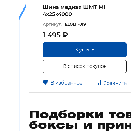
Шина медная ШМТ М1
4х25х4000
Артикул:
EL01.11-019
1 495 ₽
Купить
В список покупок
В избранное
авнить
Сравнить
Подборки то
боксы и при