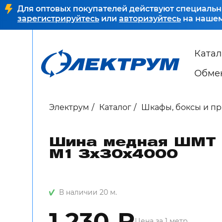
Для оптовых покупателей действуют специальн
зарегистрируйтесь
или
авторизуйтесь
на нашем
Катал
Обмен
Электрум
Каталог
Шкафы, боксы и п
Шина медная ШМТ
М1 3х30х4000
В наличии 20 м.
1 230 ₽
Цена за 1 метр