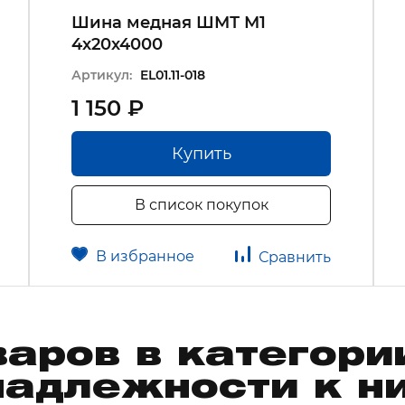
Шина медная ШМТ М1
4х20х4000
Артикул:
EL01.11-018
1 150 ₽
Купить
В список покупок
В избранное
Сравнить
варов в категор
надлежности к н