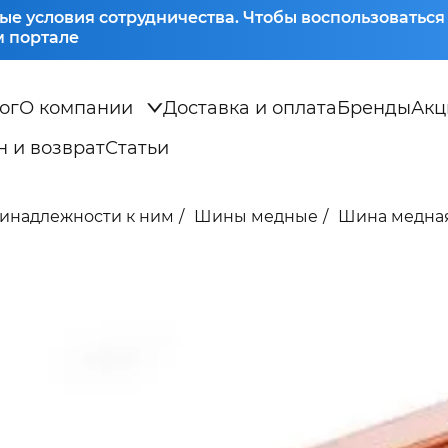
ые условия сотрудничества. Чтобы воспользоватьс
 портале
ог
О компании
Доставка и оплата
Бренды
Акц
 и возврат
Статьи
ринадлежности к ним
Шины медные
Шина медная