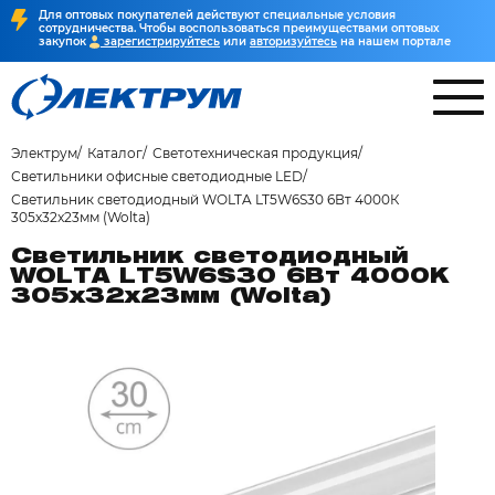
Для оптовых покупателей действуют специальные условия
сотрудничества. Чтобы воспользоваться преимуществами оптовых
закупок
зарегистрируйтесь
или
авторизуйтесь
на нашем портале
Электрум
Каталог
Светотехническая продукция
Светильники офисные светодиодные LED
Светильник светодиодный WOLTA LT5W6S30 6Вт 4000К
305х32x23мм (Wolta)
Светильник светодиодный
WOLTA LT5W6S30 6Вт 4000К
305х32x23мм (Wolta)