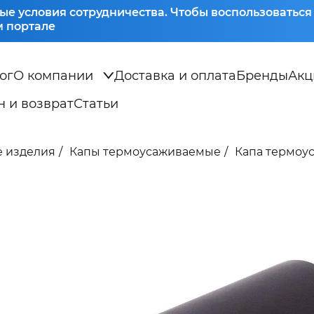
ые условия сотрудничества. Чтобы воспользоватьс
 портале
ог
О компании
Доставка и оплата
Бренды
Акц
 и возврат
Статьи
 изделия
Капы термоусаживаемые
Капа термоус