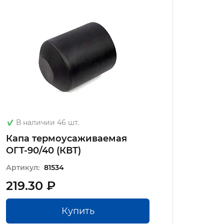
В наличии 46 шт.
В на
Капа термоусаживаемая
Капа
ОГТ-90/40 (КВТ)
ОГТ-2
Артикул:
81534
Артику
219.30 ₽
49.8
Купить