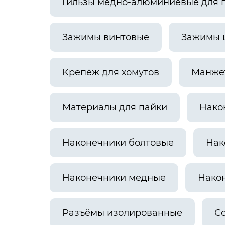
Гильзы медно-алюминиевые для 
Зажимы винтовые
Зажимы 
Крепёж для хомутов
Манже
Материалы для пайки
Нако
Наконечники болтовые
Нак
Наконечники медные
Нако
Разъёмы изолированные
С