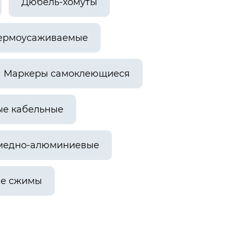
Дюбель-хомуты
ермоусаживаемые
Маркеры самоклеющиеся
е кабельные
медно-алюминиевые
ые сжимы