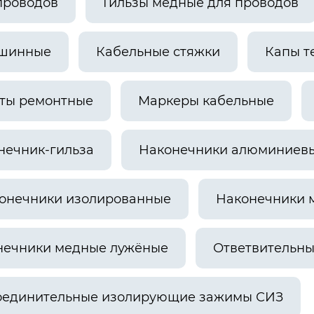
проводов
Гильзы медные для проводов
шинные
Кабельные стяжки
Капы т
ты ремонтные
Маркеры кабельные
нечник-гильза
Наконечники алюминиевы
онечники изолированные
Наконечники 
нечники медные лужёные
Ответвительн
оединительные изолирующие зажимы СИЗ