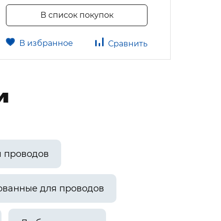
В список покупок
В избранное
В 
Сравнить
и
я проводов
ованные для проводов