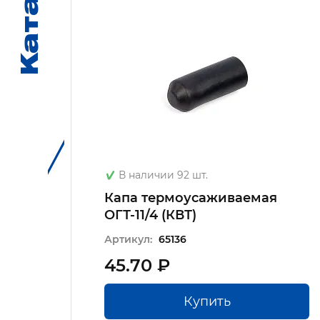
Каталог
Каталог
В наличии 92 шт.
я
Капа термоусаживаемая
ОГТ-11/4 (КВТ)
Артикул:
65136
45.70 ₽
Купить