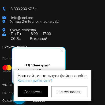
8 800 200 47 34
info@tdel.pro
Улица 2-я Геологическая, 32
Схема проезда
Пн-Пт
8:00 — 17:00
Сб-Вс
Выходной
Скачать прайс
Принимаем к оплате:
ТД "Электрум"
Здравствуйте! Готов помочь
вам. Напишите мне, если у
Наш сайт использует файлы cookie.
вас появятся вопросы.
Как это работает?
2026 © Торговый дом «Электрум»
Согласен
Не согласен
Политика и Согласия
Создание сайта