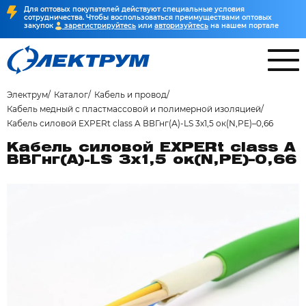
Для оптовых покупателей действуют специальные условия
сотрудничества. Чтобы воспользоваться преимуществами оптовых
закупок
зарегистрируйтесь
или
авторизуйтесь
на нашем портале
Электрум
Каталог
Кабель и провод
Кабель медный с пластмассовой и полимерной изоляцией
Кабель силовой EXPERt class A ВВГнг(А)-LS 3х1,5 ок(N,PE)–0,66
Кабель силовой EXPERt class A
ВВГнг(А)-LS 3х1,5 ок(N,PE)–0,66