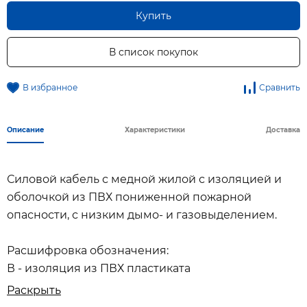
Купить
В список покупок
В избранное
Сравнить
Описание
Характеристики
Доставка
Силовой кабель с медной жилой с изоляцией и
оболочкой из ПВХ пониженной пожарной
опасности, с низким дымо- и газовыделением.
Расшифровка обозначения:
В - изоляция из ПВХ пластиката
В - оболочка из ПВХ пластиката
Раскрыть
Г - отсутствие защитных покровов