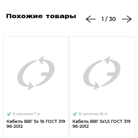
нг - не распространяет горение при групповой
прокладке
Похожие товары
1
/
30
(А) - категория по исполнению в части
показателей пожарной безопасности
LS - с пониженным дымо- и газовыделением (Low
Smoke)
мк - многопроволочная круглая токопроводящая
жила
Расчётный наружный диаметр: 27,7 мм
Расчётная масса: 2021 кг/км
В наличии 7 м.
В наличии 18 м.
Кабель ВВГ 5х 16 ГОСТ 319
Кабель ВВГ 5х1,5 ГОСТ 319
96-2012
96-2012