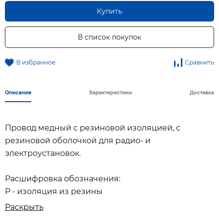
Купить
В список покупок
В избранное
Сравнить
Описание
Характеристики
Доставка
Провод медный с резиновой изоляцией, с
резиновой оболочкой для радио- и
электроустановок.
Расшифровка обозначения:
Р - изоляция из резины
П - разделительный слой из
Раскрыть
полиэтилентерефталатной пленки