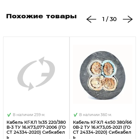
Ш - шланг из резины
Похожие товары
1
/
30
4 класс гибкости жилы по ГОСТ 22483
Эксплуатация при температуре от -40°С до +60°С
Расчётный наружный диаметр: 16,6 мм
Расчётная масса: 448 кг/км
В наличии 259 м.
В наличии 360 м.
Кабель КГ-ХЛ 1х35 220/380
Кабель КГ-ХЛ 4х50 380/66
В-3 ТУ 16.К73,077-2006 (ГО
0В-2 ТУ 16.К73,05-2021 (ГО
СТ 24334-2020) Сибкабел
СТ 24334-2020) Сибкабел
ь
ь